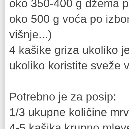
oko 350-400 g džema p
oko 500 g voća po izboru
višnje...)
4 kašike griza ukoliko j
ukoliko koristite sveže 
Potrebno je za posip:
1/3 ukupne količine mrv
4-5 kašika krupno mlev