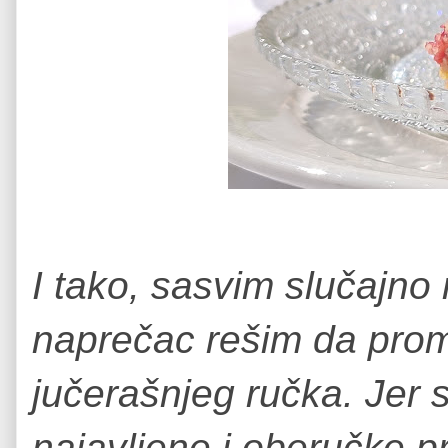
I tako, sasvim slučajno 
naprečac rešim da prom
jučerašnjeg ručka. Jer s
najavljene i oberučke pr