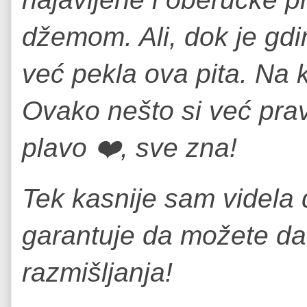
džemom. Ali, dok je gdin
već pekla ova pita. Na 
Ovako nešto si već prav
plavo ❤️, sve zna!
Tek kasnije sam videla 
garantuje da možete da
razmišljanja!