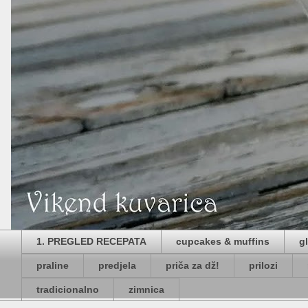
1. PREGLED RECEPATA
cupcakes & muffins
g
praline
predjela
priča za dž!
prilozi
tradicionalno
zimnica