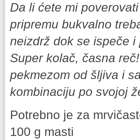
Da li ćete mi poverovat
pripremu bukvalno treba
neizdrž dok se ispeče i 
Super kolač, časna reč
pekmezom od šljiva i sa
kombinaciju po svojoj že
Potrebno je za mrvičast
100 g masti