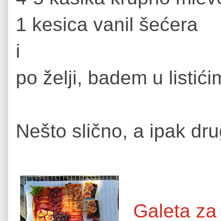
1 kesica vanil šećera
i
po želji, badem u listić
Nešto slično, a ipak dru
Galeta za