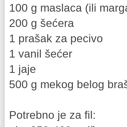
100 g maslaca (ili marg
200 g šećera
1 prašak za pecivo
1 vanil šećer
1 jaje
500 g mekog belog bra
Potrebno je za fil: